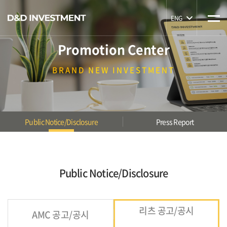
ENG
Promotion Center
BRAND
NEW INVESTMENT
Public Notice/Disclosure
Press Report
Public Notice/Disclosure
리츠 공고/공시
AMC 공고/공시