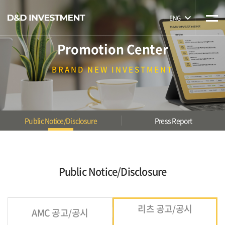
ENG
Promotion Center
BRAND
NEW INVESTMENT
Public Notice/Disclosure
Press Report
Public Notice/Disclosure
리츠 공고/공시
AMC 공고/공시