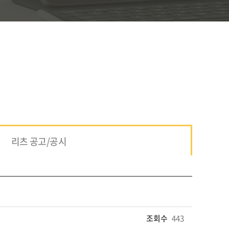
리츠 공고/공시
조회수
443