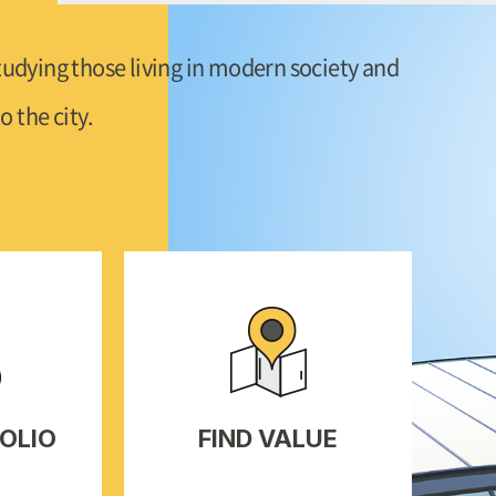
studying those living in modern society and
o the city.
FOLIO
FIND VALUE