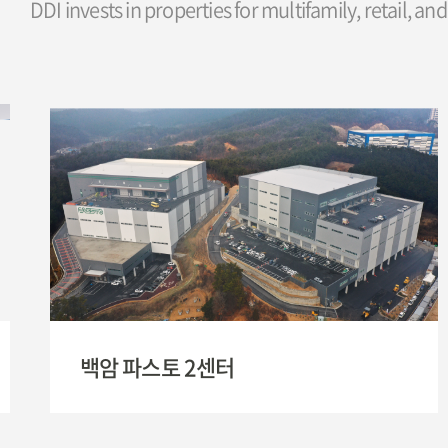
DDI invests in properties for multifamily, retail, a
백암 파스토 2센터