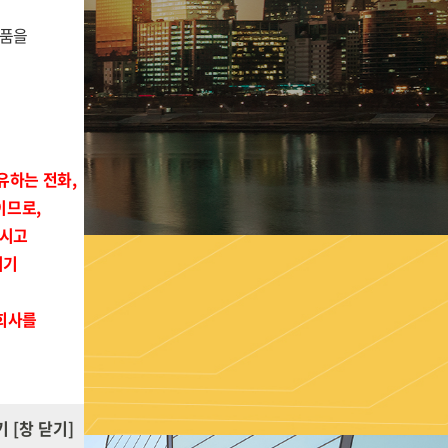
금품을
유하는 전화,
이므로,
하시고
시기
자회사를
기
[창 닫기]