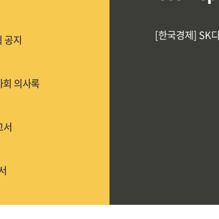
홈페이지 오픈을 알려 드립니다.
[한국경제] SK디앤
획 공지
manager]
이사회 의사록
고서
고서