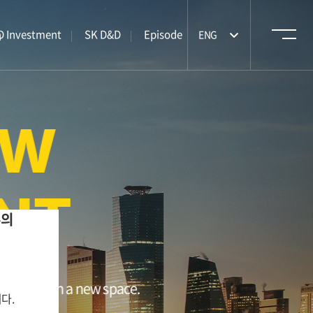
m
 Investment
SK D&D
Episode
ENG
W
NT
유의
ilt in a new space.
다.