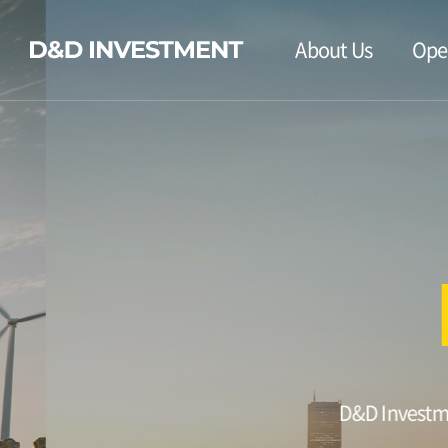
About Us
Ope
I
D&D Investment tak