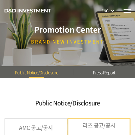
ENG
Promotion Center
BRAND
NEW INVESTMENT
Public Notice/Disclosure
Press Report
Public Notice/Disclosure
리츠 공고/공시
AMC 공고/공시